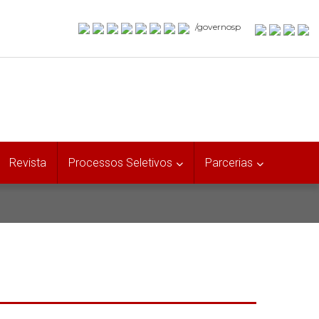
/governosp
Revista
Processos Seletivos
Parcerias