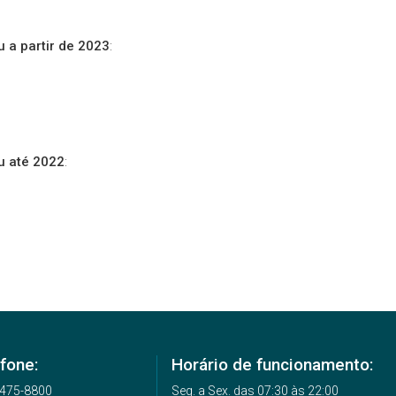
 a partir de 2023
:
u até 2022
:
fone:
Horário de funcionamento:
2475-8800
Seg. a Sex. das 07:30 às 22:00