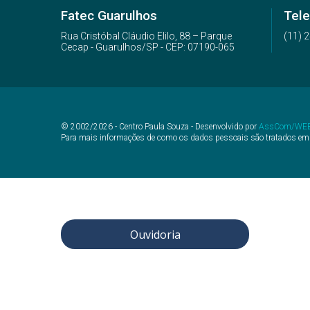
Fatec Guarulhos
Tele
Rua Cristóbal Cláudio Elilo, 88 – Parque
(11) 
Cecap - Guarulhos/SP - CEP: 07190-065
© 2002/2026 - Centro Paula Souza - Desenvolvido por
AssCom/WE
Para mais informações de como os dados pessoais são tratados em
Ouvidoria