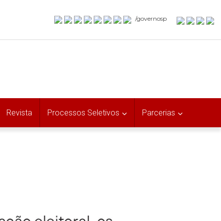
/governosp
Revista
Processos Seletivos
Parcerias