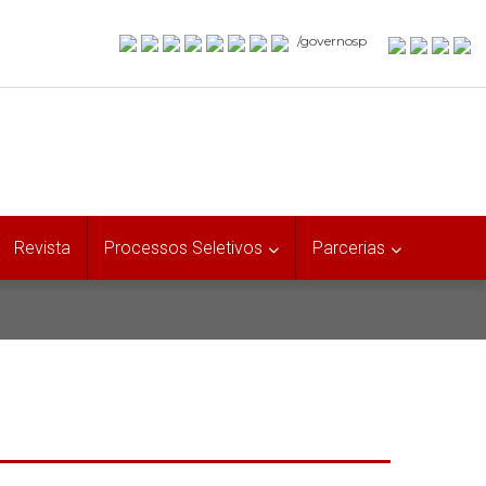
/governosp
Revista
Processos Seletivos
Parcerias